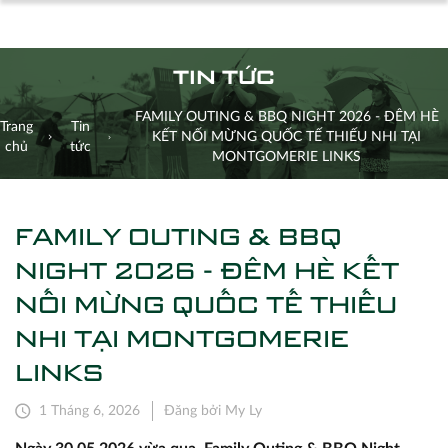
TIN TỨC
FAMILY OUTING & BBQ NIGHT 2026 - ĐÊM HÈ
Trang
Tin
KẾT NỐI MỪNG QUỐC TẾ THIẾU NHI TẠI
chủ
tức
MONTGOMERIE LINKS
FAMILY OUTING & BBQ
NIGHT 2026 - ĐÊM HÈ KẾT
NỐI MỪNG QUỐC TẾ THIẾU
NHI TẠI MONTGOMERIE
LINKS
1 Tháng 6, 2026
Đăng bởi My Ly