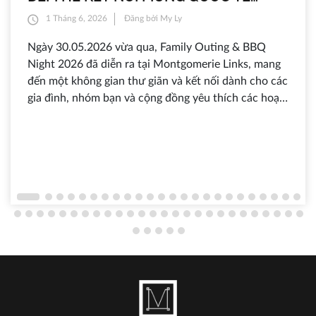
THIẾU NHI TẠI MONTGOMERIE LINKS
1 Tháng 6, 2026
Đăng bởi My Ly
Ngày 30.05.2026 vừa qua, Family Outing & BBQ
Night 2026 đã diễn ra tại Montgomerie Links, mang
đến một không gian thư giãn và kết nối dành cho các
gia đình, nhóm bạn và cộng đồng yêu thích các hoạt
động ngoài trời. Trong khung cảnh sân golf xanh mát
khi hoàng hôn dần buông xuống, hàng trăm khách
tham dự đã cùng nhau tận hưởng một buổi tối ngập
tràn tiếng cười, ẩm thực hấp dẫn và nhiều trải
nghiệm đặc sắc chỉ có tại sự kiện thường niên được
mong đợi mỗi dịp hè.