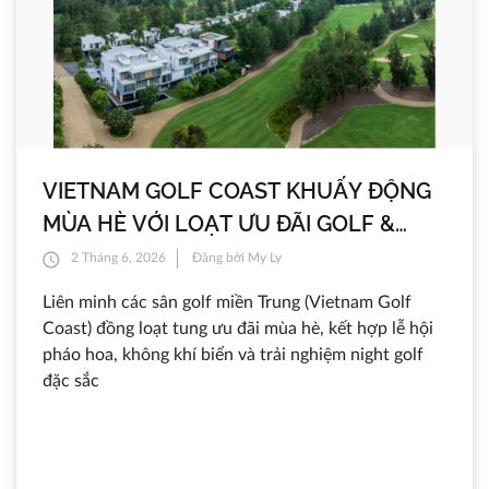
VIETNAM GOLF COAST KHUẤY ĐỘNG
MÙA HÈ VỚI LOẠT ƯU ĐÃI GOLF &
NGHỈ DƯỠNG
2 Tháng 6, 2026
Đăng bởi My Ly
Liên minh các sân golf miền Trung (Vietnam Golf
Coast) đồng loạt tung ưu đãi mùa hè, kết hợp lễ hội
pháo hoa, không khí biển và trải nghiệm night golf
đặc sắc