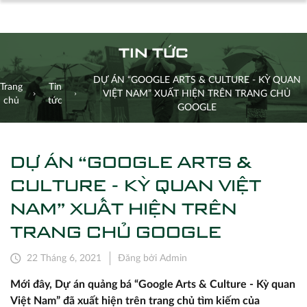
TIN TỨC
DỰ ÁN “GOOGLE ARTS & CULTURE - KỲ QUAN
Trang
Tin
VIỆT NAM” XUẤT HIỆN TRÊN TRANG CHỦ
chủ
tức
GOOGLE
DỰ ÁN “GOOGLE ARTS &
CULTURE - KỲ QUAN VIỆT
NAM” XUẤT HIỆN TRÊN
TRANG CHỦ GOOGLE
22 Tháng 6, 2021
Đăng bởi Admin
Mới đây, Dự án quảng bá “Google Arts & Culture - Kỳ quan
Việt Nam” đã xuất hiện trên trang chủ tìm kiếm của