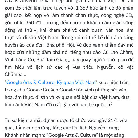
Oxalis Adventure và nhiếp ảnh gia Trần Tuấn Việt. Dự án
gồm 35 triển lãm trực tuyến với 1.369 bức ảnh có độ phân
giải cao, kết hợp với âm thanh chân thực, công nghệ 3D,
góc nhìn 360 độ… mang đến cho du khách cảm giác sống
động và thú vị khi khám phá về cảnh quan, văn hóa, ẩm
thực và di sản Việt Nam. Trong đó có thể kể đến ánh sáng
huyền ảo của đèn lồng phố Hội, vẻ đẹp xanh thẳm đầy mê
hoặc của những đầm phá nổi tiếng như đảo Cù Lao Chàm,
Vịnh Lăng Cô, Phá Tam Giang, hay quay ngược thời gian để
tìm hiểu về lịch sử các vị vua triều Nguyễn, cổ vật
Chămpa…
“
Google Arts & Culture: Kỳ quan Việt Nam
” xuất hiện trên
trang chủ Google là cách Google tôn vinh những nét văn
hóa, ẩm thực, di sản và kỳ quan nổi bật của Việt Nam, đưa
hình ảnh Việt Nam đến rất gần với bạn bè quốc tế.
Tại sự kiện ra mắt dự án được tổ chức vào ngày 21/1 vừa
qua, Tổng cục trưởng Tổng cục Du lịch Nguyễn Trùng
Khánh nhấn mạnh: “Google Arts & Culture” là một sáng