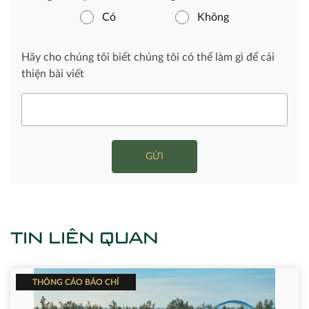
Có
Không
Hãy cho chúng tôi biết chúng tôi có thể làm gì để cải
thiện bài viết
GỬI
TIN LIÊN QUAN
THÔNG CÁO BÁO CHÍ