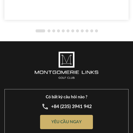
Có bất kỳ câu hỏi nào ?
+84 (235) 3941 942
YÊU CẦU NGAY