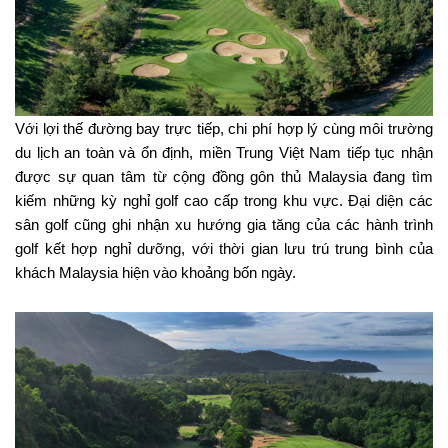
Với lợi thế đường bay trực tiếp, chi phí hợp lý cùng môi trường
du lịch an toàn và ổn định, miền Trung Việt Nam tiếp tục nhận
được sự quan tâm từ cộng đồng gôn thủ Malaysia đang tìm
kiếm những kỳ nghỉ golf cao cấp trong khu vực. Đại diện các
sân golf cũng ghi nhận xu hướng gia tăng của các hành trình
golf kết hợp nghỉ dưỡng, với thời gian lưu trú trung bình của
khách Malaysia hiện vào khoảng bốn ngày.