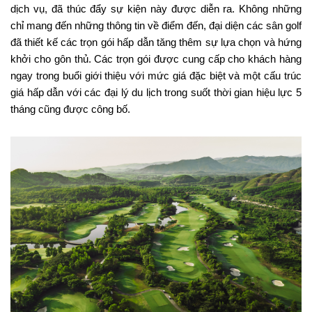
dịch vụ, đã thúc đẩy sự kiện này được diễn ra. Không những
chỉ mang đến những thông tin về điểm đến, đại diện các sân golf
đã thiết kế các trọn gói hấp dẫn tăng thêm sự lựa chọn và hứng
khởi cho gôn thủ. Các trọn gói được cung cấp cho khách hàng
ngay trong buổi giới thiệu với mức giá đặc biệt và một cấu trúc
giá hấp dẫn với các đại lý du lịch trong suốt thời gian hiệu lực 5
tháng cũng được công bố.