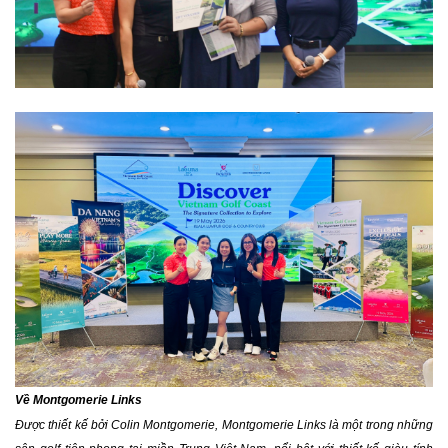
Về Montgomerie Links
Được thiết kế bởi Colin Montgomerie, Montgomerie Links là một trong những