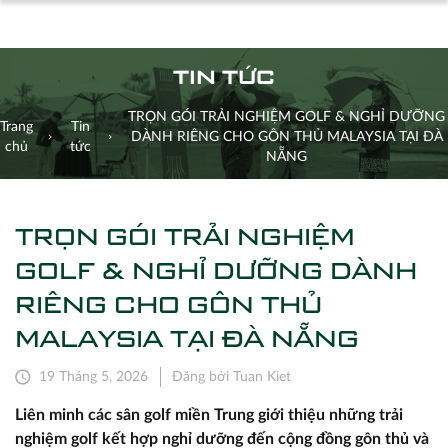
TIN TỨC
TRỌN GÓI TRẢI NGHIỆM GOLF & NGHỈ DƯỠNG
Trang
Tin
DÀNH RIÊNG CHO GÔN THỦ MALAYSIA TẠI ĐÀ
chủ
tức
NẴNG
TRỌN GÓI TRẢI NGHIỆM
GOLF & NGHỈ DƯỠNG DÀNH
RIÊNG CHO GÔN THỦ
MALAYSIA TẠI ĐÀ NẴNG
19 Tháng 5, 2026
Đăng bởi Tuan Kiet
Liên minh các sân golf miền Trung giới thiệu những trải
nghiệm golf kết hợp nghỉ dưỡng đến cộng đồng gôn thủ và