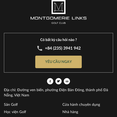
HỌC VIỆN GÔN MONTGOMERIE
LINKS
Hole 1
Có bất kỳ câu hỏi nào ?
Hole 2
+84 (235) 3941 942
YÊU CẦU NGAY
Hole 3
Hole 4
Địa chỉ: Đường ven biển, phường Điện Bàn Đông, thành phố Đà
Nẵng, Việt Nam
Hole 5
Sân Golf
Cửa hành chuyên dụng
Học viện Golf
Nhà hàng