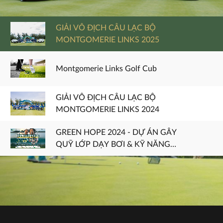
GIẢI VÔ ĐỊCH CÂU LẠC BỘ
MONTGOMERIE LINKS 2025
Montgomerie Links Golf Cub
GIẢI VÔ ĐỊCH CÂU LẠC BỘ
MONTGOMERIE LINKS 2024
GREEN HOPE 2024 - DỰ ÁN GÂY
QUỸ LỚP DẠY BƠI & KỸ NĂNG
CHỐNG ĐUỐI NƯỚC CHO TRẺ
GIẢI VÔ ĐỊCH CÂU LẠC BỘ
EM TỈNH QUẢNG NAM
MONTGOMERIE LINKS 2023
CLUB CHAMPIONSHIP 2022