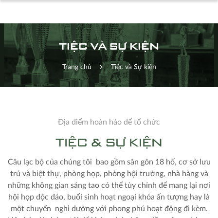
TIỆC VÀ SỰ KIỆN
Trang chủ
Tiệc và Sự kiện
Địa điểm hoàn hảo để tổ chức
TIỆC & SỰ KIỆN
Câu lạc bộ của chúng tôi bao gồm sân gôn 18 hố, cơ sở lưu
trú và biệt thự, phòng họp, phòng hội trường, nhà hàng và
những không gian sáng tao có thể tùy chỉnh để mang lại nơi
hội họp độc đáo, buổi sinh hoạt ngoại khóa ấn tượng hay là
một chuyến nghỉ dưỡng với phong phú hoạt động đi kèm.