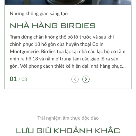
Những không gian sáng tạo
THƯỞNG THỨC ẨM THỰC
NIỀM VUI BẤT TẬN
NHÀ HÀNG BIRDIES
GIỮA KHÔNG GIAN
Những ý tưởng sáng tạo của bạn sẽ được chắp cánh
THOÁNG ĐÁNG
Trạm dừng chân không thể bỏ lỡ trước và sau khi
bởi những không gian đầy cảm hứng của Montgomerie
chinh phục 18 hố gôn của huyền thoại Colin
Links. Diện tích phủ xanh rộng 2 hécta tại Sân tập với
Nhà hàng với phong cách thiết kế tối giãn bao gồm
Montgomerie. Birdies tọa lạc tại nhà câu lạc bộ có tầm
đầy đủ tiện ích sẽ biến ngày trọng đại của bạn trở nên
một quầy bar nhỏ và khu vực mái hiên, nằm ở Sân tập
nhìn ra hố 18 và nằm ở trung tâm các giao lộ ra sân
độc nhất vô nhị.
có tầm nhìn tuyệt vời ra khoảng không gian rộng lớn.
gôn. Với phong cách thiết kế hiện đại, nhà hàng phục
01
Du khách có thể lựa chọn ngồi trong nhà với thiết kế
/ 03
vụ đa dạng các thực đơn Âu, Á và đặc sản địa phương
01
với nhiều vách kính tạo cảm giác thoáng đãng hoặc tận
/ 03
ấn tượng.
hưởng làn gió tươi mát ở khu vực ngoài trời phóng
01
/ 03
tầm mắt ra trọn vẹn 2 héc ta phủ xanh mát mẻ.
Trải nghiệm ẩm thực độc đáo
LƯU GIỮ KHOẢNH KHẮC