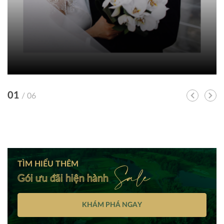
01
/ 06
Sale
TÌM HIỂU THÊM
Gói ưu đãi hiện hành
KHÁM PHÁ NGAY