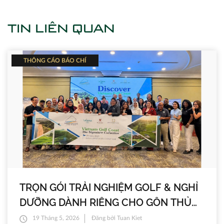
TIN LIÊN QUAN
THÔNG CÁO BÁO CHÍ
TRỌN GÓI TRẢI NGHIỆM GOLF & NGHỈ
DƯỠNG DÀNH RIÊNG CHO GÔN THỦ
MALAYSIA TẠI ĐÀ NẴNG
19 Tháng 5, 2026
Đăng bởi Tuan Kiet