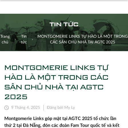
TIN TỨC
Trang
Tin
MONTGOMERIE LINKS TỰ HÀO LÀ MỘT TRONG
chủ
tức
CÁC SÂN CHỦ NHÀ TẠI AGTC 2025
MONTGOMERIE LINKS TỰ
HÀO LÀ MỘT TRONG CÁC
SÂN CHỦ NHÀ TẠI AGTC
2025
9 Tháng 4, 2025
Đăng bởi My Ly
Montgomerie Links góp mặt tại AGTC 2025 tổ chức lần
thứ 2 tại Đà Nẵng, đón các đoàn Fam Tour quốc tế và kết