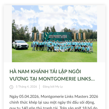
HÀ NAM KHÁNH TÁI LẬP NGÔI
VƯƠNG TẠI MONTGOMERIE LINKS
MASTERS 2026
5 Tháng 4, 2026
Đăng bởi My Ly
Ngày 05.04.2026, Montgomerie Links Masters 2026
chính thức khép lại sau một ngày thi đấu sôi động,
quy tụ 140 gôn thủ tranh tài. Trên sân golf 18 hố do