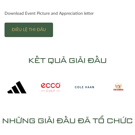
Download Event Picture and Appreciation letter
ĐIỀU LỆ THI ĐẤU
KẾT QUẢ GIẢI ĐẤU
NHỮNG GIẢI ĐẤU ĐÃ TỔ CHỨC