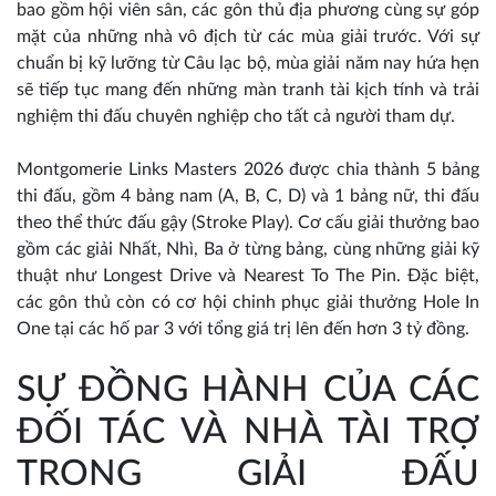
bao gồm hội viên sân, các gôn thủ địa phương cùng sự góp
mặt của những nhà vô địch từ các mùa giải trước. Với sự
chuẩn bị kỹ lưỡng từ Câu lạc bộ, mùa giải năm nay hứa hẹn
sẽ tiếp tục mang đến những màn tranh tài kịch tính và trải
nghiệm thi đấu chuyên nghiệp cho tất cả người tham dự.
Montgomerie Links Masters 2026 được chia thành 5 bảng
thi đấu, gồm 4 bảng nam (A, B, C, D) và 1 bảng nữ, thi đấu
theo thể thức đấu gậy (Stroke Play). Cơ cấu giải thưởng bao
gồm các giải Nhất, Nhì, Ba ở từng bảng, cùng những giải kỹ
thuật như Longest Drive và Nearest To The Pin. Đặc biệt,
các gôn thủ còn có cơ hội chinh phục giải thưởng Hole In
One tại các hố par 3 với tổng giá trị lên đến hơn 3 tỷ đồng.
SỰ ĐỒNG HÀNH CỦA CÁC
ĐỐI TÁC VÀ NHÀ TÀI TRỢ
TRONG GIẢI ĐẤU