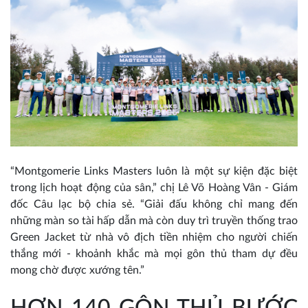
“Montgomerie Links Masters luôn là một sự kiện đặc biệt
trong lịch hoạt động của sân,” chị Lê Võ Hoàng Vân - Giám
đốc Câu lạc bộ chia sẻ. “Giải đấu không chỉ mang đến
những màn so tài hấp dẫn mà còn duy trì truyền thống trao
Green Jacket từ nhà vô địch tiền nhiệm cho người chiến
thắng mới - khoảnh khắc mà mọi gôn thủ tham dự đều
mong chờ được xướng tên.”
HƠN 140 GÔN THỦ BƯỚC