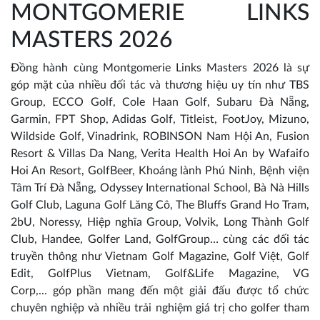
MONTGOMERIE LINKS
MASTERS 2026
Đồng hành cùng Montgomerie Links Masters 2026 là sự
góp mặt của nhiều đối tác và thương hiệu uy tín như TBS
Group, ECCO Golf, Cole Haan Golf, Subaru Đà Nẵng,
Garmin, FPT Shop, Adidas Golf, Titleist, FootJoy, Mizuno,
Wildside Golf, Vinadrink, ROBINSON Nam Hội An, Fusion
Resort & Villas Da Nang, Verita Health Hoi An by Wafaifo
Hoi An Resort, GolfBeer, Khoáng lành Phú Ninh, Bệnh viện
Tâm Trí Đà Nẵng, Odyssey International School, Bà Nà Hills
Golf Club, Laguna Golf Lăng Cô, The Bluffs Grand Ho Tram,
2bU, Noressy, Hiệp nghĩa Group, Volvik, Long Thành Golf
Club, Handee, Golfer Land, GolfGroup… cùng các đối tác
truyền thông như Vietnam Golf Magazine, Golf Việt, Golf
Edit, GolfPlus Vietnam, Golf&Life Magazine, VG
Corp,... góp phần mang đến một giải đấu được tổ chức
chuyên nghiệp và nhiều trải nghiệm giá trị cho golfer tham