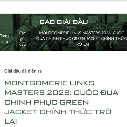
CÁC GIẢI ĐẤU
Các
MONTGOMERIE LINKS MASTERS 2026: CUỘC
Trang
giải
ĐUA CHINH PHỤC GREEN JACKET CHÍNH THỨC
chủ
đấu
TRỞ LẠI
Giải đấu đã diễn ra
MONTGOMERIE LINKS
MASTERS 2026: CUỘC ĐUA
CHINH PHỤC GREEN
JACKET CHÍNH THỨC TRỞ
LẠI