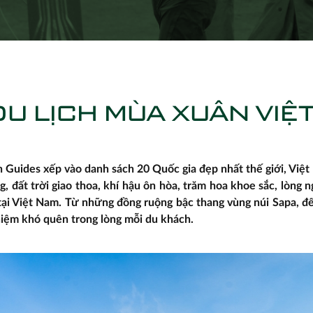
DU LỊCH MÙA XUÂN VIỆ
h Guides xếp vào danh sách 20 Quốc gia đẹp nhất thế giới, Việ
, đất trời giao thoa, khí hậu ôn hòa, trăm hoa khoe sắc, lòn
tại Việt Nam. Từ những đồng ruộng bậc thang vùng núi Sapa, đ
niệm khó quên trong lòng mỗi du khách.