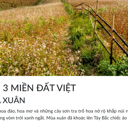
 3 MIỀN ĐẤT VIỆT
A XUÂN
hoa đào, hoa mơ và những cây sơn tra trổ hoa nở rộ khắp núi 
ùng vòm trời xanh ngắt. Mùa xuân đã khoác lên Tây Bắc chiếc áo t