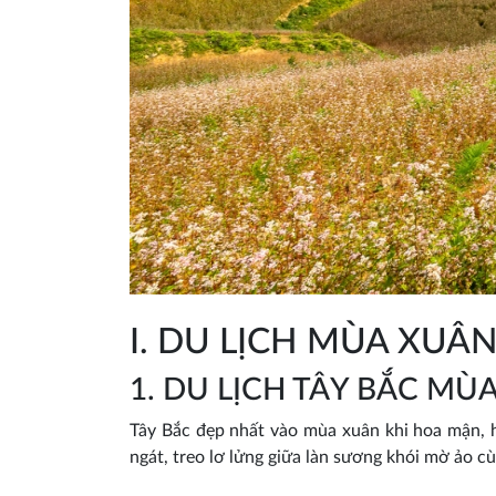
I. DU LỊCH MÙA XUÂN
1. DU LỊCH TÂY BẮC MÙ
Tây Bắc đẹp nhất vào mùa xuân khi hoa mận, 
ngát, treo lơ lửng giữa làn sương khói mờ ảo c