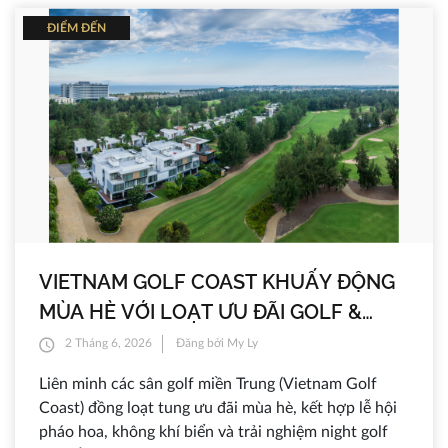
ĐIỂM ĐẾN
VIETNAM GOLF COAST KHUẤY ĐỘNG
MÙA HÈ VỚI LOẠT ƯU ĐÃI GOLF &
NGHỈ DƯỠNG
2 Tháng 6, 2026
Đăng bởi My Ly
Liên minh các sân golf miền Trung (Vietnam Golf
Coast) đồng loạt tung ưu đãi mùa hè, kết hợp lễ hội
pháo hoa, không khí biển và trải nghiệm night golf