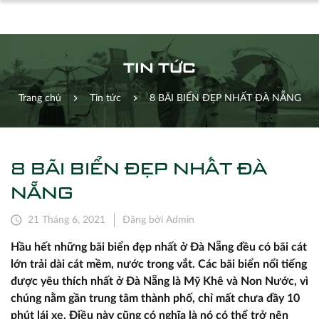
TIN TỨC
Trang chủ
Tin tức
8 BÃI BIỂN ĐẸP NHẤT ĐÀ NẴNG
8 BÃI BIỂN ĐẸP NHẤT ĐÀ
NẴNG
21 Tháng 6, 2021
Đăng bởi Admin
Hầu hết những bãi biển đẹp nhất ở Đà Nẵng đều có bãi cát
lớn trải dài cát mềm, nước trong vắt. Các bãi biển nổi tiếng
được yêu thích nhất ở Đà Nẵng là Mỹ Khê và Non Nước, vì
chúng nằm gần trung tâm thành phố, chỉ mất chưa đầy 10
phút lái xe. Điều này cũng có nghĩa là nó có thể trở nên