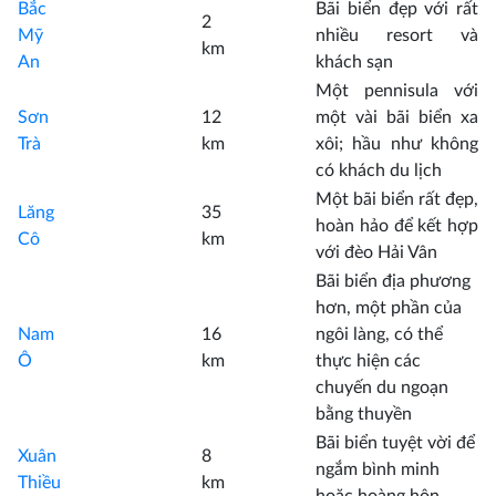
Bắc
Bãi biển đẹp với rất
2
Mỹ
nhiều resort và
km
An
khách sạn
Một pennisula với
Sơn
12
một vài bãi biển xa
Trà
km
xôi; hầu như không
có khách du lịch
Một bãi biển rất đẹp,
Lăng
35
hoàn hảo để kết hợp
Cô
km
với đèo Hải Vân
Bãi biển địa phương
hơn, một phần của
Nam
16
ngôi làng, có thể
Ô
km
thực hiện các
chuyến du ngoạn
bằng thuyền
Bãi biển tuyệt vời để
Xuân
8
ngắm bình minh
Thiều
km
hoặc hoàng hôn