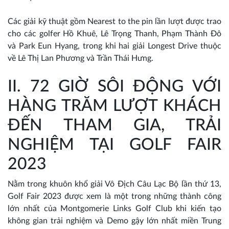
Các giải kỹ thuật gồm Nearest to the pin lần lượt được trao
cho các golfer Hồ Khuê, Lê Trọng Thanh, Phạm Thành Đô
và Park Eun Hyang, trong khi hai giải Longest Drive thuộc
về Lê Thị Lan Phương và Trần Thái Hưng.
II. 72 GIỜ SÔI ĐỘNG VỚI
HÀNG TRĂM LƯỢT KHÁCH
ĐẾN THAM GIA, TRẢI
NGHIỆM TẠI GOLF FAIR
2023
Nằm trong khuôn khổ giải Vô Địch Câu Lạc Bộ lần thứ 13,
Golf Fair 2023 được xem là một trong những thành công
lớn nhất của Montgomerie Links Golf Club khi kiến tạo
không gian trải nghiệm và Demo gậy lớn nhất miền Trung