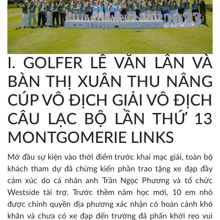
I. GOLFER LÊ VĂN LÂN VÀ
BÀN THỊ XUÂN THU NÂNG
CÚP VÔ ĐỊCH GIẢI VÔ ĐỊCH
CÂU LẠC BỘ LẦN THỨ 13
MONTGOMERIE LINKS
Mở đầu sự kiện vào thời điểm trước khai mạc giải, toàn bộ
khách tham dự đã chứng kiến phần trao tặng xe đạp đầy
cảm xúc do cá nhân anh Trần Ngọc Phương và tổ chức
Westside tài trợ. Trước thềm năm học mới, 10 em nhỏ
được chính quyền địa phương xác nhận có hoàn cảnh khó
khăn và chưa có xe đạp đến trường đã phấn khởi reo vui