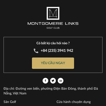
Có bất kỳ câu hỏi nào ?
+84 (235) 3941 942
YÊU CẦU NGAY
Địa chỉ: Đường ven biển, phường Điện Bàn Đông, thành phố Đà
Nẵng, Việt Nam
Sân Golf
Cửa hành chuyên dụng