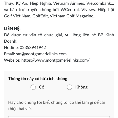
Thuy; Kỳ An; Hiệp Nghĩa; Vietnam Airlines; Vietcombank...
và bảo trợ truyền thông bởi WCentral, VNews, Hiệp hội
Golf Việt Nam, GolfEdit, Vietnam Golf Magazine...
LIÊN HỆ:
Để được tư vấn tổ chức giải, vui lòng liên hệ BP Kinh
Doanh:
Hotline: 02353941942
Email: sm@montgomerielinks.com
Website: https://www.montgomerielinks.com/
Thông tin này có hữu ích không
Có
Không
Hãy cho chúng tôi biết chúng tôi có thể làm gì để cải
thiện bài viết