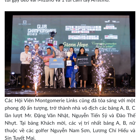
Các Hội Viên Montgomerie Links cũng đã tỏa sáng với một
phong độ ấn tượng, trở thành nhà vô địch các bảng A, B, C
lần lượt Mr. Đặng Văn Nhật, Nguyễn Tiến Sỹ và Đào Thế
Nhựt. Tại bảng Khách mời, các vị trí nhất bảng A, B, nữ
thuộc về các golfer Nguyễn Nam Sơn, Lương Chí Hiếu và
Sin Tuyết Mai.