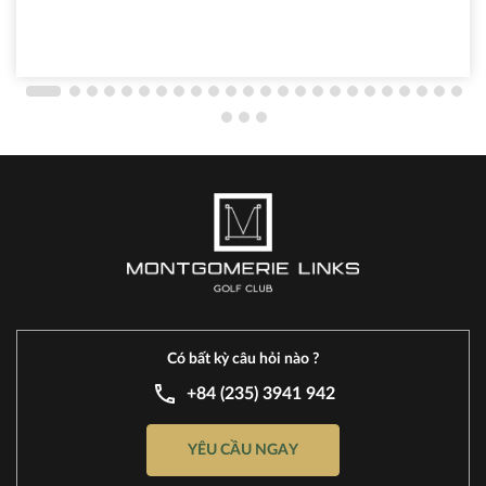
đồng giá từ 199K và đặc biệt miễn phí vào cổng.
Có bất kỳ câu hỏi nào ?
+84 (235) 3941 942
YÊU CẦU NGAY