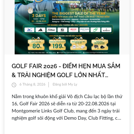
GOLF FAIR 2026 - ĐIỂM HẸN MUA SẮM
& TRẢI NGHIỆM GOLF LỚN NHẤT
TRONG NĂM TẠI MONTGOMERIE LINKS
6 Tháng 8, 2026
Đăng bởi My Ly
Nằm trong khuôn khổ giải Vô địch Câu lạc bộ lần thứ
16, Golf Fair 2026 sẽ diễn ra từ 20-22.08.2026 tại
Montgomerie Links Golf Club, mang đến 3 ngày trải
nghiệm golf sôi động với Demo Day, Club Fitting, các
gian hàng từ những thương hiệu golf hàng đầu,
chương trình ưu đãi lên đến 80%, nhiều sản phẩm