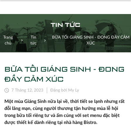
TIN TỨC
Trang
Tin
BỮA TỐI GIÁNG SINH - ĐONG ĐẦY CẢM
chủ
tức
XÚC
BỮA TỐI GIÁNG SINH - ĐONG
ĐẦY CẢM XÚC
7 Tháng 12, 2023
Đăng bởi My Ly
Một mùa Giáng Sinh nữa lại về, thời tiết se lạnh nhưng rất
đỗi lãng mạn, cùng người thương tận hưởng mùa lễ hội
trong bữa tối riêng tư và ấm cúng với set menu đặc biệt
được thiết kế dành riêng tại nhà hàng Bistro.