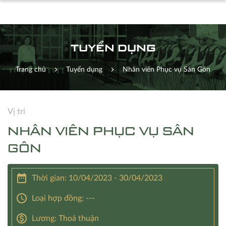
TUYỂN DỤNG
Trang chủ
Tuyển dụng
Nhân viên Phục vụ Sân Gôn
Vị trí
NHÂN VIÊN PHỤC VỤ SÂN
GÔN
Thời gian: 10/04/2023 - 30/04/2023
Loại hợp đồng: ---
Lương: Thoả thuận